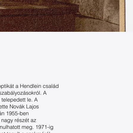
optikát a Hendlein család
 szabályozásokról. A
telepedett le. A
ette Novák Lajos
után 1955-ben
e nagy részét az
anulhatott meg. 1971-ig