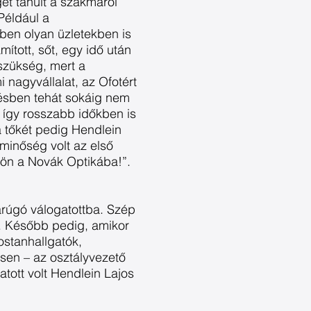
et tanult a szakmáról
Például a
ben olyan üzletekben is
ított, sőt, egy idő után
 szükség, mert a
nagyvállalat, az Ofotért
tésben tehát sokáig nem
 így rosszabb időkben is
a tőkét pedig Hendlein
minőség volt az első
jjön a Novák Optikába!”.
arúgó válogatottba. Szép
st. Később pedig, amikor
ostanhallgatók,
tsen – az osztályvezető
atott volt Hendlein Lajos