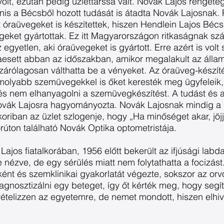
olt, ezután pedig üzlettárssá vált. Novák Lajos rengeteg
nis a Bécsből hozott tudását is átadta Novák Lajosnak. 
 óraüvegeket is készítettek, hiszen Hendlein Lajos Bécs
eket gyártottak. Ez itt Magyarországon ritkaságnak szám
egyetlen, aki óraüvegeket is gyártott. Erre azért is volt
sett abban az időszakban, amikor megalakult az állami 
zárólagosan válthatta be a vényeket. Az óraüveg-készí
komolyabb szemüvegekkel is őket keresték meg ügyfeleik,
 és nem elhanyagolni a szemüvegkészítést. A tudást és 
ovák Lajosra hagyományozta. Novák Lajosnak mindig a 
kkoriban az üzlet szlogenje, hogy „Ha minőséget akar, jö
rúton található Novák Optika optometristája.
jos fiatalkorában, 1956 előtt bekerült az ifjúsági labd
e nézve, de egy sérülés miatt nem folytathatta a focizá
ként és szemklinikai gyakorlatát végezte, sokszor az orv
gnosztizálni egy beteget, így őt kérték meg, hogy segí
lvételizzen az egyetemre, de nemet mondott, hiszen elhiv