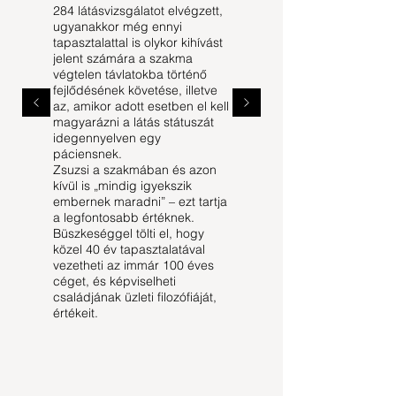
284 látásvizsgálatot elvégzett,
ugyanakkor még ennyi
tapasztalattal is olykor kihívást
jelent számára a szakma
végtelen távlatokba történő
fejlődésének követése, illetve
az, amikor adott esetben el kell
magyarázni a látás státuszát
idegennyelven egy
páciensnek.
Zsuzsi a szakmában és azon
kívül is „mindig igyekszik
embernek maradni” – ezt tartja
a legfontosabb értéknek.
Büszkeséggel tölti el, hogy
közel 40 év tapasztalatával
vezetheti az immár 100 éves
céget, és képviselheti
családjának üzleti filozófiáját,
értékeit.