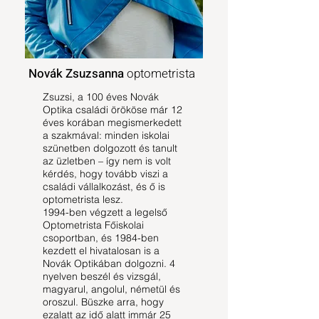
Novák Zsuzsanna
optometrista
Zsuzsi, a 100 éves Novák
Optika családi örököse már 12
éves korában megismerkedett
a szakmával: minden iskolai
szünetben dolgozott és tanult
az üzletben – így nem is volt
kérdés, hogy tovább viszi a
családi vállalkozást, és ő is
optometrista lesz.
1994-ben végzett a legelső
Optometrista Főiskolai
csoportban, és 1984-ben
kezdett el hivatalosan is a
Novák Optikában dolgozni. 4
nyelven beszél és vizsgál,
magyarul, angolul, németül és
oroszul. Büszke arra, hogy
ezalatt az idő alatt immár 25